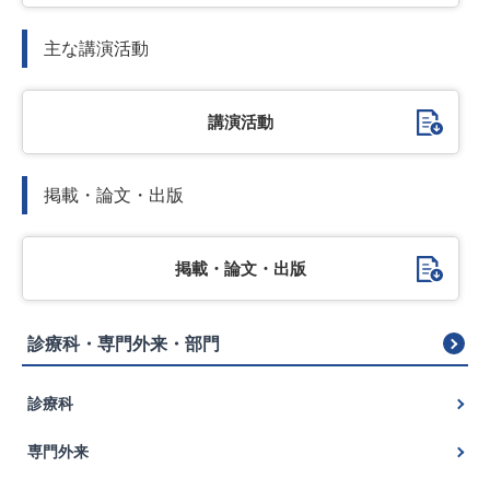
主な講演活動
講演活動
掲載・論文・出版
掲載・論文・出版
診
診療科・専門外来・部門
療
科・
専
診療科
門
外
脳神経外科
来・
専門外来
部
脳神経内科