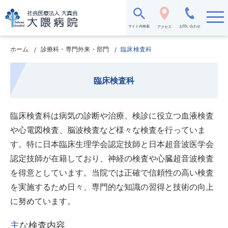
メ
イ
ン
サイト内検索
お問い合わせ
アクセス
コ
ン
テ
ホーム
診療科・専門外来・部門
臨床検査科
ン
ツ
に
臨床検査科
移
動
臨床検査科は病気の診断や治療、検診に役立つ血液検査
や心電図検査、脳波検査など様々な検査を行っていま
す。特に日本臨床生理学会認定技師と日本超音波医学会
認定技師が在籍しており、神経の検査や心臓超音波検査
を得意としています。当院では正確で信頼性の高い検査
を実施するため日々、専門的な知識の習得と技術の向上
に努めています。
主な検査内容