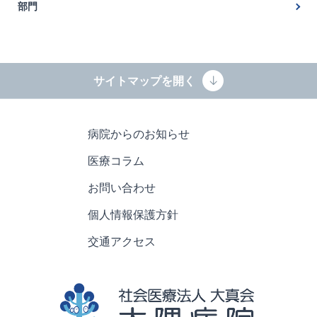
門
せぼね外来
部門
内科
ガンマナイフセンター
看護部
整形外科
名古屋市認知症疾患医療センター
薬剤科
耳鼻咽喉科
パーキンソン病・DBS治療
サイトマップを開く
臨床検査科
放射線科
一次脳卒中センター（PSC）
放射線科
麻酔科
睡眠専門外来
病院からのお知らせ
栄養科
リハビリテーション科
肩肘関節・スポーツ整形外科外来
医療コラム
地域連携科
脳動脈瘤・頸動脈疾患専門外来
手術部
お問い合わせ
膝関節・スポーツ整形外科外来
リハビリテーション科
個人情報保護方針
交通アクセス