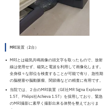
MRI装置（2台）
MRIとは磁気共鳴画像の頭文字を取ったもので、放射
線は使用せず、磁気と電波を利用して画像化します。
全身様々な部位を検査することが可能で有り、急性期
の脳梗塞や脳動脈瘤、関節痛などの精査に有用です。
当院では、２台のMRI装置（GE社MR Signa Explorer
1.5T、Philips社Achieva 1.5T）を採用しており、緊急
のMRI撮影に素早く撮影出来る体勢を整えておりま