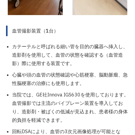
血管撮影装置（1台）
カテーテルと呼ばれる細い管を目的の臓器へ挿入し、
造影剤を使用して、血管の状態を確認する（血管造
影）際に使用する装置です。
心臓や頭の血管の状態確認や心筋梗塞、脳動脈瘤、急
性脳梗塞の治療にも使用します。
当院では、GE社Innova IGS630を使用しております。
血管撮影では主流のバイプレーン装置を導入してお
り、造影剤・被ばくの低減が見込まれ、患者様の身体
的負担を軽減できます。
回転DSAにより、血管の3次元画像処理が可能とな