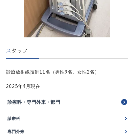
スタッフ
診療放射線技師11名（男性9名、女性2名）
2025年4月現在
診
診療科・専門外来・部門
療
科・
専
診療科
門
外
脳神経外科
来・
専門外来