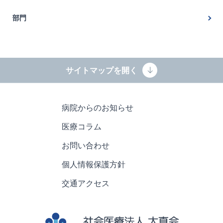
部
脳神経内科
門
せぼね外来
部門
内科
ガンマナイフセンター
看護部
整形外科
名古屋市認知症疾患医療センター
薬剤科
耳鼻咽喉科
パーキンソン病・DBS治療
サイトマップを開く
臨床検査科
放射線科
一次脳卒中センター（PSC）
放射線科
麻酔科
睡眠専門外来
病院からのお知らせ
栄養科
リハビリテーション科
肩肘関節・スポーツ整形外科外来
医療コラム
地域連携科
脳動脈瘤・頸動脈疾患専門外来
手術部
お問い合わせ
膝関節・スポーツ整形外科外来
リハビリテーション科
個人情報保護方針
交通アクセス