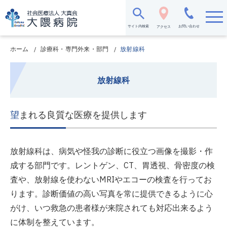
メ
イ
ン
サイト内検索
お問い合わせ
アクセス
コ
ン
テ
ホーム
診療科・専門外来・部門
放射線科
ン
ツ
に
放射線科
移
動
望まれる良質な医療を提供します
放射線科は、病気や怪我の診断に役立つ画像を撮影・作
成する部門です。レントゲン、CT、胃透視、骨密度の検
査や、放射線を使わないMRIやエコーの検査を行ってお
ります。診断価値の高い写真を常に提供できるように心
がけ、いつ救急の患者様が来院されても対応出来るよう
に体制を整えています。