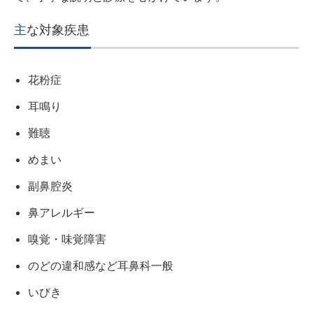
主な対象疾患
花粉症
耳鳴り
難聴
めまい
副鼻腔炎
鼻アレルギー
嗅覚・味覚障害
のどの違和感など耳鼻科一般
いびき