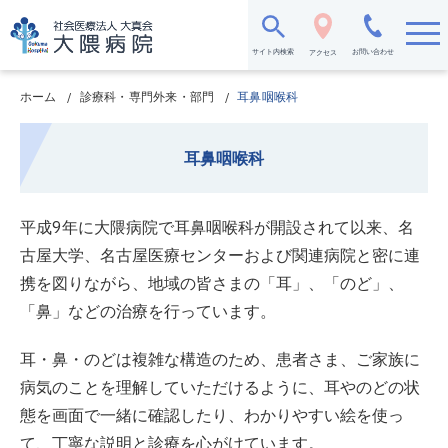
メ
イ
ン
サイト内検索
お問い合わせ
アクセス
コ
ン
テ
ホーム
診療科・専門外来・部門
耳鼻咽喉科
ン
ツ
に
耳鼻咽喉科
移
動
平成9年に大隈病院で耳鼻咽喉科が開設されて以来、名
古屋大学、名古屋医療センターおよび関連病院と密に連
携を図りながら、地域の皆さまの「耳」、「のど」、
「鼻」などの治療を行っています。
耳・鼻・のどは複雑な構造のため、患者さま、ご家族に
病気のことを理解していただけるように、耳やのどの状
態を画面で一緒に確認したり、わかりやすい絵を使っ
て、丁寧な説明と診療を心がけています。