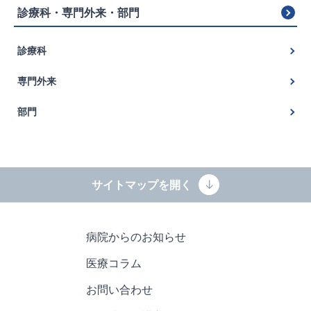
診
診療科・専門外来・部門
療
科・
専
診療科
門
外
脳神経外科
来・
専門外来
部
脳神経内科
門
せぼね外来
部門
内科
ガンマナイフセンター
看護部
整形外科
名古屋市認知症疾患医療センター
薬剤科
耳鼻咽喉科
パーキンソン病・DBS治療
サイトマップを開く
臨床検査科
放射線科
一次脳卒中センター（PSC）
放射線科
麻酔科
睡眠専門外来
病院からのお知らせ
栄養科
リハビリテーション科
肩肘関節・スポーツ整形外科外来
医療コラム
地域連携科
脳動脈瘤・頸動脈疾患専門外来
手術部
お問い合わせ
膝関節・スポーツ整形外科外来